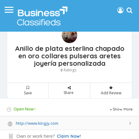
Anillo de plata esterlina chapado
en oro collares pulseras aretes
joyería personalizada
Ratings
0
Share
Save
Add Review
Open Now~
Show More
http://www.kingjy.com
Own or work here?
Claim Now!